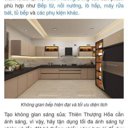
phù hợp như
Bếp từ
,
nồi nướng
,
lò hấp
,
máy rửa
bát
,
tủ bếp
và
các phụ kiện khác.
Không gian bếp hiện đại và tối ưu diện tích
Tạo không gian sáng sủa: Thiên Thượng Hỏa cần
ánh sáng, vì vậy, hãy tận dụng tối đa ánh sáng tự