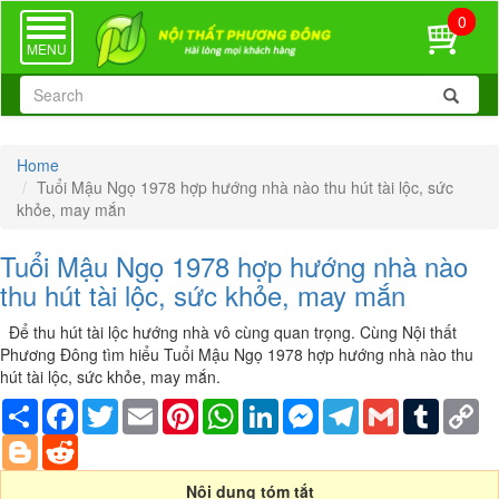
0
TOGGLE
NAVIGATION
MENU
Home
Tuổi Mậu Ngọ 1978 hợp hướng nhà nào thu hút tài lộc, sức
khỏe, may mắn
Tuổi Mậu Ngọ 1978 hợp hướng nhà nào
thu hút tài lộc, sức khỏe, may mắn
Để thu hút tài lộc hướng nhà vô cùng quan trọng. Cùng Nội thất
Phương Đông tìm hiểu Tuổi Mậu Ngọ 1978 hợp hướng nhà nào thu
hút tài lộc, sức khỏe, may mắn.
Share
Facebook
Twitter
Email
Pinterest
WhatsApp
LinkedIn
Messenger
Telegram
Gmail
Tumblr
Co
Li
Blogger
Reddit
Nội dung tóm tắt