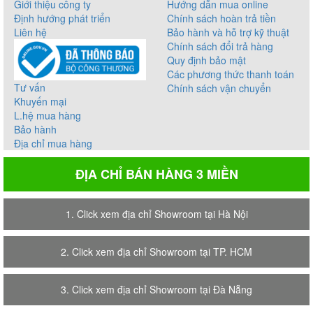
Giới thiệu công ty
Hướng dẫn mua online
Định hướng phát triển
Chính sách hoàn trả tiền
Liên hệ
Bảo hành và hỗ trợ kỹ thuật
Chính sách đổi trả hàng
Quy định bảo mật
Các phương thức thanh toán
Tư vấn
Chính sách vận chuyển
Khuyến mại
L.hệ mua hàng
Bảo hành
Địa chỉ mua hàng
ĐỊA CHỈ BÁN HÀNG 3 MIỀN
1. Click xem địa chỉ Showroom tại Hà Nội
2. Click xem địa chỉ Showroom tại TP. HCM
3. Click xem địa chỉ Showroom tại Đà Nẵng