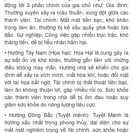
động tới 3 phần chính của gia chủ như: Gia đình:
Thường xuyên xảy ra mâu thuẫn, xung đột giữa các
thành viên. Tài chính: Mất mát tiền bạc, khó khăn
trong làm ăn, thường bị kẻ xấu quấy phá hoặc lừa
đảo. Sự nghiệp: Công việc gặp nhiều trục trặc, khó
thăng tiến, dễ bị tiểu nhân hãm hại.
• Hướng Tây Nam (Họa hại): Họa Hại là cung gây ra
sự bất ổn và khó khăn, thường gắn liền với những
điều không may mắn. Hướng nhà sẽ khiến cho gia
đình dễ xảy ra xích mích, mất hòa khí, hoặc đối mặt
với tai họa bất ngờ. Tài chính bị thất thoát tiền bạc,
làm ăn không thuận lợi, gặp nhiều rủi ro. Sức khỏe
các thành viên trong nhà dễ bị ốm đau hoặc suy
giảm sức khỏe do năng lượng tiêu cực.
• Hướng Đông Bắc (Tuyệt mệnh): Tuyệt Mệnh là
hướng xấu nhất trong phong thủy, đại diện cho sự
mất mát nghiêm trọng về tài chính, sức khỏe hoặc