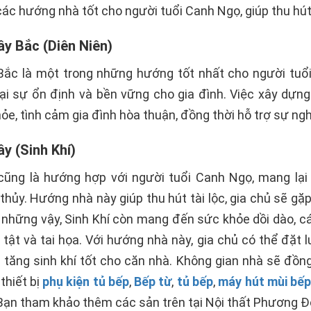
các hướng nhà tốt cho người tuổi Canh Ngọ, giúp thu hút
ây Bắc (Diên Niên)
ắc là một trong những hướng tốt nhất cho người tuổ
ại sự ổn định và bền vững cho gia đình. Việc xây dựng
e, tình cảm gia đình hòa thuận, đồng thời hỗ trợ sự nghi
y (Sinh Khí)
ũng là hướng hợp với người tuổi Canh Ngọ, mang lại 
thủy. Hướng nhà này giúp thu hút tài lộc, gia chủ sẽ g
những vậy, Sinh Khí còn mang đến sức khỏe dồi dào, cá
 tật và tai họa. Với hướng nhà này, gia chủ có thể đặ
ia tăng sinh khí tốt cho căn nhà. Không gian nhà sẽ đồ
thiết bị
phụ kiện tủ bếp
,
Bếp từ
,
tủ bếp
,
máy hút mùi bế
 Bạn tham khảo thêm các sản trên tại Nội thất Phương 