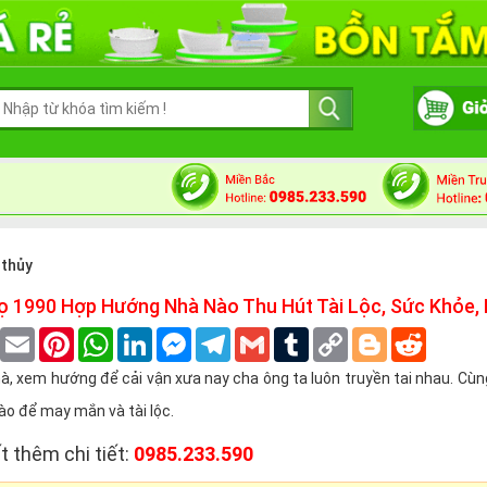
 thủy
ọ 1990 Hợp Hướng Nhà Nào Thu Hút Tài Lộc, Sức Khỏe,
book
Twitter
Email
Pinterest
WhatsApp
LinkedIn
Messenger
Telegram
Gmail
Tumblr
Copy
Blogger
Reddit
Link
, xem hướng để cải vận xưa nay cha ông ta luôn truyền tai nhau. Cùn
o để may mắn và tài lộc.
t thêm chi tiết:
0985.233.590