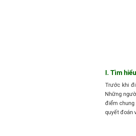
I. Tìm hiể
Trước khi đ
Những người
điểm chung 
quyết đoán v