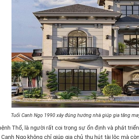
Tuổi Canh Ngọ 1990 xây đúng hướng nhà giúp gia tăng may 
mệnh Thổ, là người rất coi trọng sự ổn định và phát triể
 Canh Ngọ không chỉ giúp gia chủ thu hút tài lộc mà cò