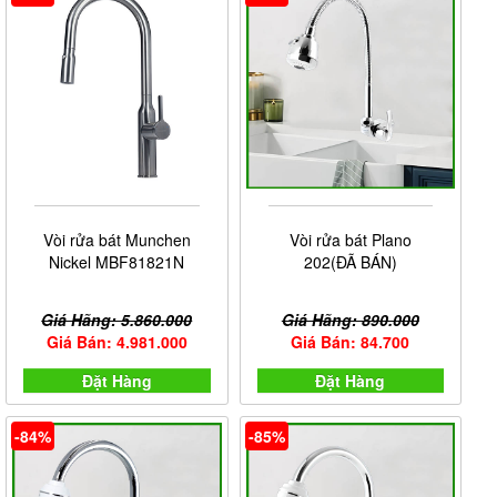
Vòi rửa bát Munchen
Vòi rửa bát Plano
Nickel MBF81821N
202(ĐÃ BÁN)
Giá Hãng: 5.860.000
Giá Hãng: 890.000
Giá Bán: 4.981.000
Giá Bán: 84.700
Đặt Hàng
Đặt Hàng
-84%
-85%