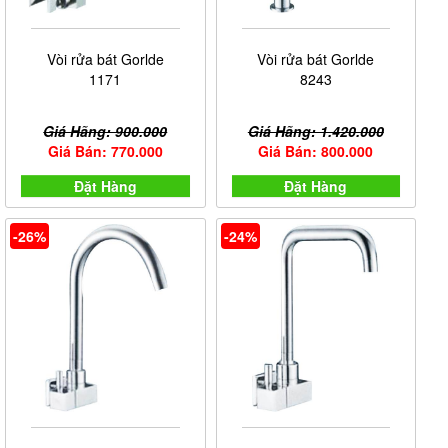
Vòi rửa bát Gorlde
Vòi rửa bát Gorlde
1171
8243
Giá Hãng: 900.000
Giá Hãng: 1.420.000
Giá Bán: 770.000
Giá Bán: 800.000
Công dụng và ưu điểm vượt trội của vòi rửa bát lạnh
Đặt Hàng
Đặt Hàng
4. Cấu tạo
-26%
-24%
Không giống như những loại vòi chậu rửa bát thông
thường thì cấu tạo của vòi rửa bát lạnh bao gồm 2 bộ
phận chính như sau:
- Phần vỏ bao gồm chân vòi được gắn trực tiếp với
chậu rửa hoặc phần tường có cần gạt và màng lọc
nước.
- Phần ruột bao gồm toàn bộ phần lõi của vòi nước
lạnh phần này có tác dụng cung cấp nước lạnh đồng
thời giúp cấp mở nước mỗi khi người dùng có nhu cầu