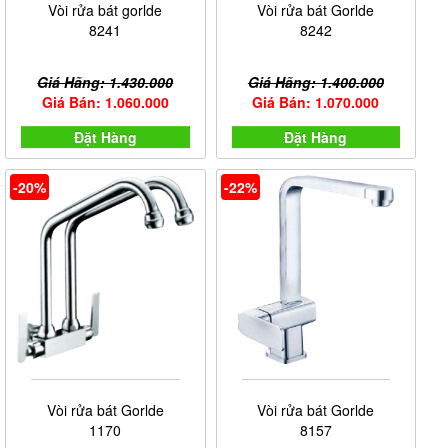
Vòi rửa bát gorlde
Vòi rửa bát Gorlde
sử dụng.
8241
8242
Bên cạnh những bộ phận trên thì cấu tạo của vòi rửa
bát lạnh còn bao gồm các bộ phận khác như gioăng
Giá Hãng: 1.430.000
Giá Hãng: 1.400.000
cao su, vòng kim loại, vòng đai ốc, vòng đệm cao su
Giá Bán: 1.060.000
Giá Bán: 1.070.000
và vòng đệm kim loại hiện đại.
Đặt Hàng
Đặt Hàng
-20%
-22%
Vòi rửa bát Gorlde
Vòi rửa bát Gorlde
1170
8157