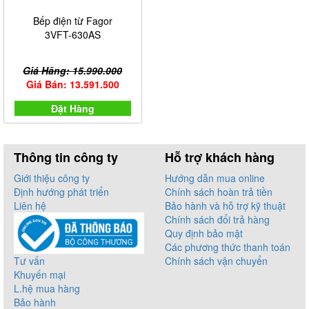
hàng nên sử dụng đặc biệt thích hợp với bếp đảo. Để
Bếp điện từ Fagor
đặt mua được sản phẩm ưng ý và đáp ứng nhu cầu sử
3VFT-630AS
dụng khách hàng có thể tham khảo thêm
.
tại đây
Giá Hãng: 15.990.000
Giá Bán: 13.591.500
Đặt Hàng
Thông tin công ty
Hỗ trợ khách hàng
Giới thiệu công ty
Hướng dẫn mua online
Định hướng phát triển
Chính sách hoàn trả tiền
Liên hệ
Bảo hành và hỗ trợ kỹ thuật
Chính sách đổi trả hàng
Quy định bảo mật
Các phương thức thanh toán
Tư vấn
Chính sách vận chuyển
Khuyến mại
L.hệ mua hàng
Bếp điện từ 4 vùng nấu cao cấp
Bảo hành