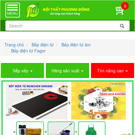
0
TOGGLE
NAVIGATION
MENU
Trang chủ
Bếp điện từ
Bếp điện từ âm
Bếp điện từ Fagor
Sắp xếp
Hãng sản xuất
Tìm nâng cao