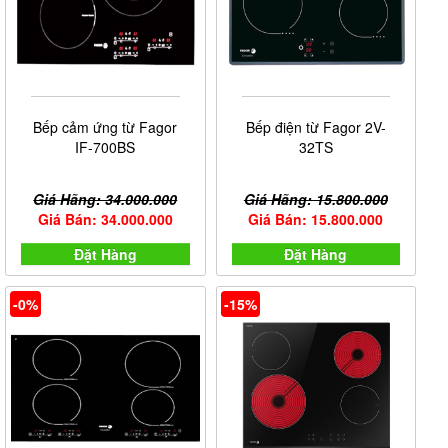
nhiệt, Inverter,... Để tìm hiểu chi tiết về sản phẩm bếp
điện từ 2 vùng nấu quý khách có thể tham khảo
tại
.
đây
Bếp cảm ứng từ Fagor
Bếp điện từ Fagor 2V-
IF-700BS
32TS
Giá Hãng: 34.000.000
Giá Hãng: 15.800.000
Giá Bán: 34.000.000
Giá Bán: 15.800.000
Đặt Hàng
Đặt Hàng
-0%
-15%
Bếp điện từ 2 vùng nấu chính hãng