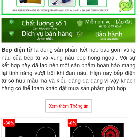
là dòng sản phẩm kết hợp bao gồm vùng
Bếp điện từ
nấu của bếp từ và vùng nấu bếp hồng ngoại. Với sự
kết hợp này đã tạo nên một sản phẩm hoàn hảo mang
lại tính năng vượt trội khi đun nấu. Hiện nay bếp điện
từ sở hữu mẫu mã và kiểu dáng đa dạng vì vậy khách
hàng có thể tham khảo đặt mua sản phẩm phù hợp.
Hiện nay bếp điện từ bao gồm 2 dòng cơ bản: Bếp
điện từ 2 vùng nấu và bếp điện từ 4 vùng nấu. Tùy
Xem thêm Thông tin
theo điều kiện sinh hoạt của từng gia đình cũng như
phù hợp với nhu cầu khách hàng có thể lựa chọn sản
-30%
-0%
phẩm ưng ý. Nếu quý khách muốn tìm kiếm sản phẩm
phù hợp có thể tiếp tục theo dõi thông tin tiếp theo.