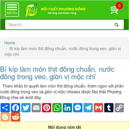
0
TOGGLE
NAVIGATION
MENU
Home
Bí kíp làm món thịt đông chuẩn, nước đông trong veo, giòn vị
mộc nhĩ
Bí kíp làm món thịt đông chuẩn, nước
đông trong veo, giòn vị mộc nhĩ
Tham khảo bí quyết làm món thịt đông chuẩn, thơm ngon với phần
nước đông trong veo và giòn vị mộc nhixsex được Nọi thất Phương
Đông chia sẻ dưới đây.
Share
Facebook
Twitter
Email
Pinterest
WhatsApp
LinkedIn
Messenger
Telegram
Gmail
Tumblr
Co
Li
Blogger
Reddit
Nội dung tóm tắt