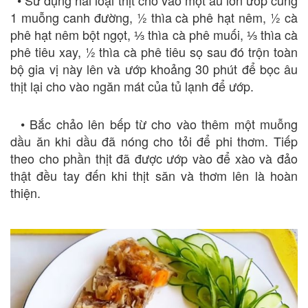
1 muỗng canh đường, ½ thìa cà phê hạt nêm, ½ cà
phê hạt nêm bột ngọt, ⅓ thìa cà phê muối, ⅓ thìa cà
phê tiêu xay, ½ thìa cà phê tiêu sọ sau đó trộn toàn
bộ gia vị này lên và ướp khoảng 30 phút để bọc âu
thịt lại cho vào ngăn mát của tủ lạnh để ướp.
• Bắc chảo lên bếp từ cho vào thêm một muỗng
dầu ăn khi dầu đã nóng cho tỏi để phi thơm. Tiếp
theo cho phần thịt đã được ướp vào để xào và đảo
thật đều tay đến khi thịt săn và thơm lên là hoàn
thiện.