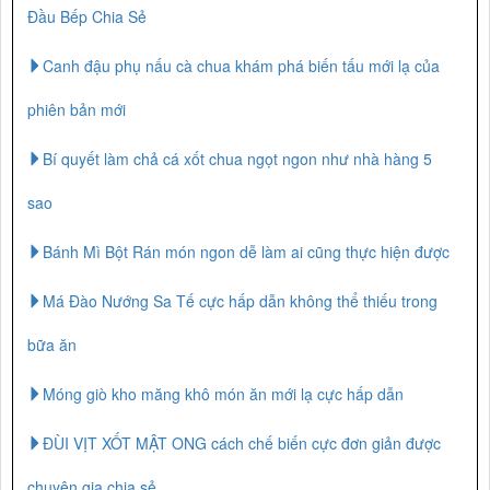
Đầu Bếp Chia Sẻ
Canh đậu phụ nấu cà chua khám phá biến tấu mới lạ của
phiên bản mới
Bí quyết làm chả cá xốt chua ngọt ngon như nhà hàng 5
sao
Bánh Mì Bột Rán món ngon dễ làm ai cũng thực hiện được
Má Đào Nướng Sa Tế cực hấp dẫn không thể thiếu trong
bữa ăn
Móng giò kho măng khô món ăn mới lạ cực hấp dẫn
ĐÙI VỊT XỐT MẬT ONG cách chế biến cực đơn giản được
chuyên gia chia sẻ