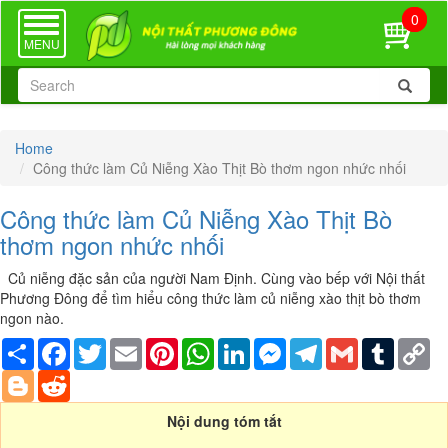
0
TOGGLE
NAVIGATION
MENU
Home
Công thức làm Củ Niễng Xào Thịt Bò thơm ngon nhức nhối
Công thức làm Củ Niễng Xào Thịt Bò
thơm ngon nhức nhối
Củ niễng đặc sản của người Nam Định. Cùng vào bếp với Nội thất
Phương Đông để tìm hiểu công thức làm củ niễng xào thịt bò thơm
ngon nào.
Share
Facebook
Twitter
Email
Pinterest
WhatsApp
LinkedIn
Messenger
Telegram
Gmail
Tumblr
Co
Li
Blogger
Reddit
Nội dung tóm tắt