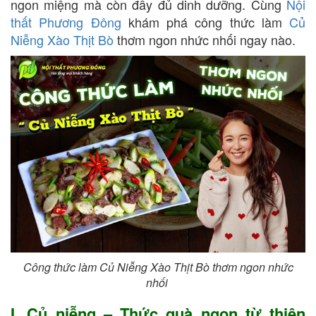
ngon miệng mà còn đầy đủ dinh dưỡng. Cùng
Nội
thất Phương Đông
khám phá công thức làm
Củ
Niễng Xào Thịt Bò
thơm ngon nhức nhối ngay nào.
Công thức làm Củ Niễng Xào Thịt Bò thơm ngon nhức
nhối
I. Củ niễng – Thức quà ngon từ thiên