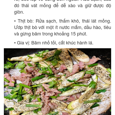
đó thái vát mỏng để dễ xào và giữ được độ
giòn.
• Thịt bò: Rửa sạch, thấm khô, thái lát mỏng.
Ướp thịt bò với một ít nước mắm, dầu hào, tiêu
và gừng băm trong khoảng 15 phút.
• Gia vị: Băm nhỏ tỏi, cắt khúc hành lá.