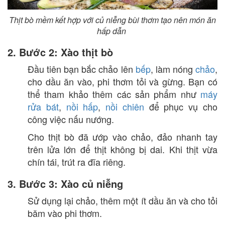
Thịt bò mềm kết hợp với củ niễng bùi thơm tạo nên món ăn
hấp dẫn
2. Bước 2: Xào thịt bò
Đầu tiên bạn bắc chảo lên
bếp
, làm nóng
chảo
,
cho dầu ăn vào, phi thơm tỏi và gừng. Bạn có
thể tham khảo thêm các sản phẩm như
máy
rửa bát
,
nồi hấp
,
nồi chiên
để phục vụ cho
công việc nấu nướng.
Cho thịt bò đã ướp vào chảo, đảo nhanh tay
trên lửa lớn để thịt không bị dai. Khi thịt vừa
chín tái, trút ra đĩa riêng.
3. Bước 3: Xào củ niễng
Sử dụng lại chảo, thêm một ít dầu ăn và cho tỏi
băm vào phi thơm.