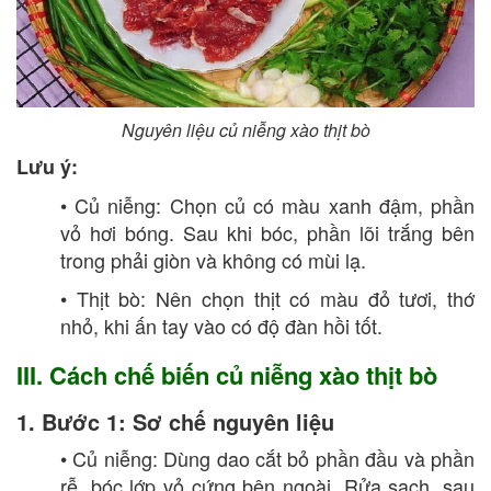
Nguyên liệu củ niễng xào thịt bò
Lưu ý:
• Củ niễng: Chọn củ có màu xanh đậm, phần
vỏ hơi bóng. Sau khi bóc, phần lõi trắng bên
trong phải giòn và không có mùi lạ.
• Thịt bò: Nên chọn thịt có màu đỏ tươi, thớ
nhỏ, khi ấn tay vào có độ đàn hồi tốt.
III. Cách chế biến củ niễng xào thịt bò
1. Bước 1: Sơ chế nguyên liệu
• Củ niễng: Dùng dao cắt bỏ phần đầu và phần
rễ, bóc lớp vỏ cứng bên ngoài. Rửa sạch, sau