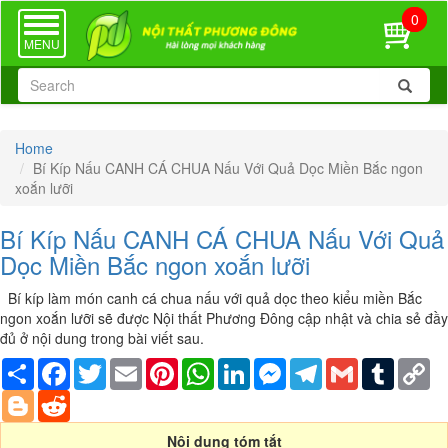
0
TOGGLE
NAVIGATION
MENU
Home
Bí Kíp Nấu CANH CÁ CHUA Nấu Với Quả Dọc Miền Bắc ngon
xoắn lưỡi
Bí Kíp Nấu CANH CÁ CHUA Nấu Với Quả
Dọc Miền Bắc ngon xoắn lưỡi
Bí kíp làm món canh cá chua nấu với quả dọc theo kiểu miền Bắc
ngon xoắn lưỡi sẽ được Nội thất Phương Đông cập nhật và chia sẻ đầy
đủ ở nội dung trong bài viết sau.
Share
Facebook
Twitter
Email
Pinterest
WhatsApp
LinkedIn
Messenger
Telegram
Gmail
Tumblr
Co
Li
Blogger
Reddit
Nội dung tóm tắt