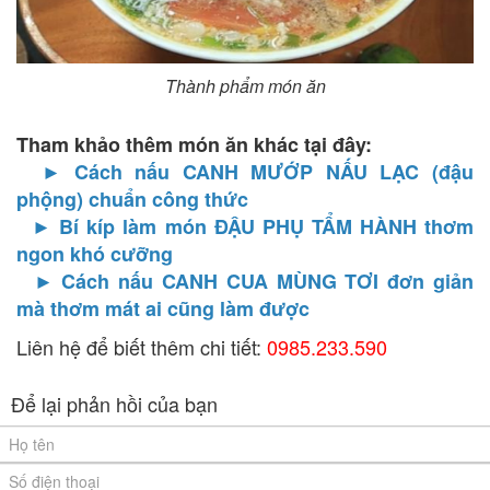
Thành phẩm món ăn
Tham khảo thêm món ăn khác tại đây:
► Cách nấu CANH MƯỚP NẤU LẠC (đậu
phộng) chuẩn công thức
► Bí kíp làm món ĐẬU PHỤ TẨM HÀNH thơm
ngon khó cưỡng
► Cách nấu CANH CUA MÙNG TƠI đơn giản
mà thơm mát ai cũng làm được
Liên hệ để biết thêm chi tiết:
0985.233.590
Để lại phản hồi của bạn