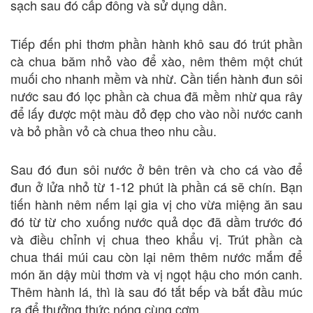
sạch sau đó cấp đông và sử dụng dần.
Tiếp đến phi thơm phần hành khô sau đó trút phần
cà chua băm nhỏ vào để xào, nêm thêm một chút
muối cho nhanh mềm và nhừ. Cần tiến hành đun sôi
nước sau đó lọc phần cà chua đã mềm nhừ qua rây
để lấy được một màu đỏ đẹp cho vào nồi nước canh
và bỏ phần vỏ cà chua theo nhu cầu.
Sau đó đun sôi nước ở bên trên và cho cá vào để
đun ở lửa nhỏ từ 1-12 phút là phần cá sẽ chín. Bạn
tiến hành nêm nếm lại gia vị cho vừa miệng ăn sau
đó từ từ cho xuống nước quả dọc đã dầm trước đó
và điều chỉnh vị chua theo khẩu vị. Trút phần cà
chua thái múi cau còn lại nêm thêm nước mắm để
món ăn dậy mùi thơm và vị ngọt hậu cho món canh.
Thêm hành lá, thì là sau đó tắt bếp và bắt đầu múc
ra để thưởng thức nóng cùng cơm.