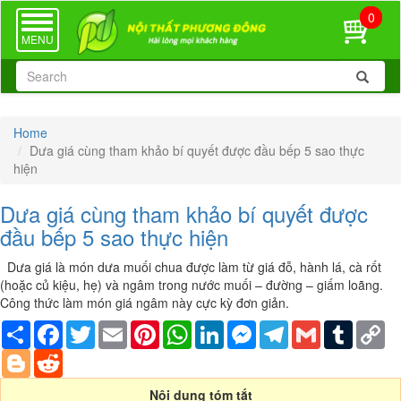
0
TOGGLE
NAVIGATION
MENU
Home
Dưa giá cùng tham khảo bí quyết được đầu bếp 5 sao thực
hiện
Dưa giá cùng tham khảo bí quyết được
đầu bếp 5 sao thực hiện
Dưa giá là món dưa muối chua được làm từ giá đỗ, hành lá, cà rốt
(hoặc củ kiệu, hẹ) và ngâm trong nước muối – đường – giấm loãng.
Công thức làm món giá ngâm này cực kỳ đơn giản.
Share
Facebook
Twitter
Email
Pinterest
WhatsApp
LinkedIn
Messenger
Telegram
Gmail
Tumblr
Co
Li
Blogger
Reddit
Nội dung tóm tắt