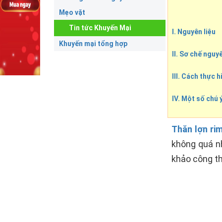
Mẹo vặt
Tin tức Khuyến Mại
I. Nguyên liệu
Khuyến mại tổng hợp
II. Sơ chế nguyê
III. Cách thực h
IV. Một số chú ý
Thăn lợn rim
không quá nh
khảo công t