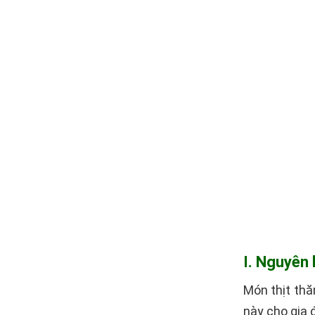
I. Nguyên 
Món thịt thă
này cho gia 