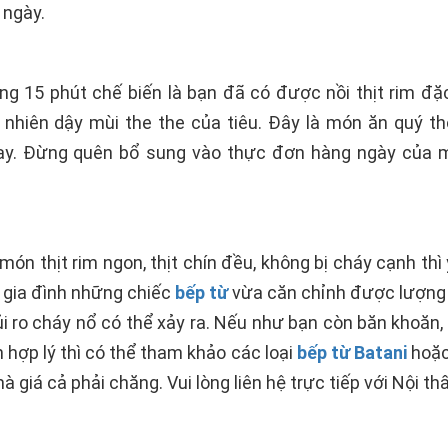
 ngày.
ng 15 phút chế biến là bạn đã có được nồi thịt rim đặ
 nhiên dậy mùi the the của tiêu. Đây là món ăn quý t
nay. Đừng quên bổ sung vào thực đơn hàng ngày của 
ón thịt rim ngon, thịt chín đều, không bị cháy cạnh thì
 gia đình những chiếc
bếp từ
vừa căn chỉnh được lượng n
ủi ro cháy nổ có thể xảy ra. Nếu như bạn còn băn khoăn,
h hợp lý thì có thể tham khảo các loại
bếp từ Batani
hoặ
mà giá cả phải chăng. Vui lòng liên hệ trực tiếp với Nội