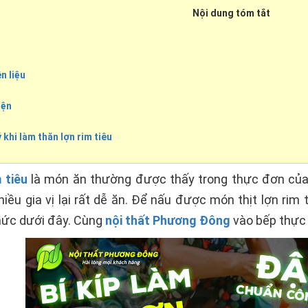
Nội dung tóm tắt
n liệu
iện
 khi làm thăn lợn rim tiêu
 tiêu
là món ăn thường được thấy trong thực đơn của b
iều gia vị lại rất dễ ăn. Để nấu được món thịt lợn rim
hức dưới đây. Cùng
nội thất Phương Đông
vào bếp thực 