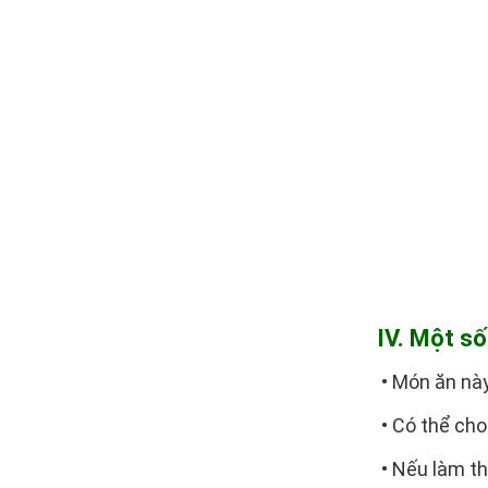
IV. Một số
• Món ăn này
• Có thể ch
• Nếu làm th