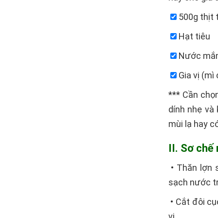
500g thịt 
Hạt tiêu
Nước mắ
Gia vị (mì
*** Cần chọ
dính nhẹ và 
mùi lạ hay có
II. Sơ chế
• Thăn lợn 
sạch nước tr
• Cắt đôi cụ
vị.