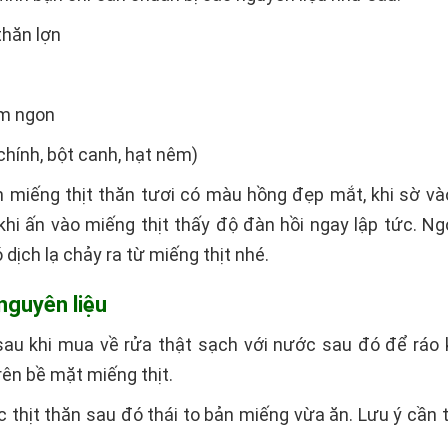
thăn lợn
m ngon
 chính, bột canh, hạt nêm)
n miếng thịt thăn tươi có màu hồng đẹp mắt, khi sờ v
khi ấn vào miếng thịt thấy độ đàn hồi ngay lập tức. N
 dịch lạ chảy ra từ miếng thịt nhé.
 nguyên liệu
sau khi mua về rửa thật sạch với nước sau đó để ráo
ên bề mặt miếng thịt.
c thịt thăn sau đó thái to bản miếng vừa ăn. Lưu ý cần