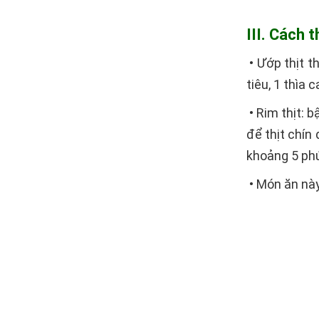
III. Cách 
• Ướp thịt t
tiêu, 1 thìa
• Rim thịt: 
để thịt chín 
khoảng 5 phú
• Món ăn này