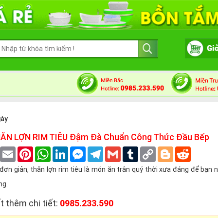
gày
HĂN LỢN RIM TIÊU Đậm Đà Chuẩn Công Thức Đầu Bếp
book
Twitter
Email
Pinterest
WhatsApp
LinkedIn
Messenger
Telegram
Gmail
Tumblr
Copy
Blogger
Reddit
Link
đơn giản, thăn lợn rim tiêu là món ăn trân quý thời xưa đáng để bạn 
ng.
t thêm chi tiết:
0985.233.590