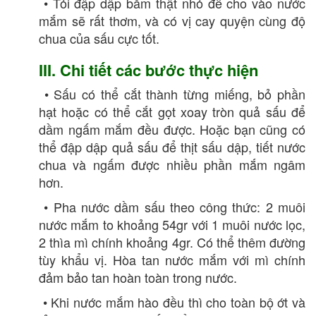
• Tỏi đập dập băm thật nhỏ để cho vào nước
mắm sẽ rất thơm, và có vị cay quyện cùng độ
chua của sấu cực tốt.
III. Chi tiết các bước thực hiện
• Sấu có thể cắt thành từng miếng, bỏ phần
hạt hoặc có thể cắt gọt xoay tròn quả sấu để
dầm ngấm mắm đều được. Hoặc bạn cũng có
thể đập dập quả sấu để thịt sấu dập, tiết nước
chua và ngấm được nhiều phần mắm ngâm
hơn.
• Pha nước dầm sấu theo công thức: 2 muôi
nước mắm to khoảng 54gr với 1 muôi nước lọc,
2 thìa mì chính khoảng 4gr. Có thể thêm đường
tùy khẩu vị. Hòa tan nước mắm với mì chính
đảm bảo tan hoàn toàn trong nước.
• Khi nước mắm hào đều thì cho toàn bộ ớt và