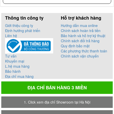
Thông tin công ty
Hỗ trợ khách hàng
Giới thiệu công ty
Hướng dẫn mua online
Định hướng phát triển
Chính sách hoàn trả tiền
Liên hệ
Bảo hành và hỗ trợ kỹ thuật
Chính sách đổi trả hàng
Quy định bảo mật
Các phương thức thanh toán
Tư vấn
Chính sách vận chuyển
Khuyến mại
L.hệ mua hàng
Bảo hành
Địa chỉ mua hàng
ĐỊA CHỈ BÁN HÀNG 3 MIỀN
1. Click xem địa chỉ Showroom tại Hà Nội