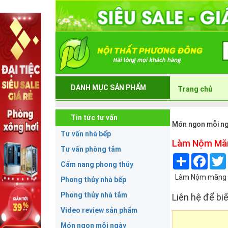
DANH MỤC SẢN PHẨM
Trang chủ
Tin tức tư vấn
Món ngon mỗi n
Tư vấn nhà bếp
Làm Nộm Măn
Tư vấn phòng tắm
Share
Face
Cẩm nang phong thủy
Làm Nộm măng cha
Phong thủy nhà bếp
Phong thủy nhà tắm
Liên hệ để biế
Video review sản phẩm
Món ngon mỗi ngày