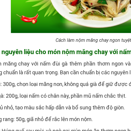
Cách làm nộm măng chay ngon tuyệt
bị nguyên liệu cho món nộm măng chay với nấm
măng chay với nấm đùi gà thêm phần thơm ngon và đ
 chuẩn là rất quan trọng. Bạn cần chuẩn bị các nguyên l
 300g, chọn loại măng non, không quá già để giữ được đ
: 200g, loại nấm có chân này, phần mũ nấm chắc thịt.
củ nhỏ, tạo màu sắc hấp dẫn và bổ sung thêm độ giòn.
 phộng rang: 50g, giã nhỏ để rắc lên món nộm.
 thơm: Húng quế, rau mùi, và ngò gai giúp món ăn thơm ngon 