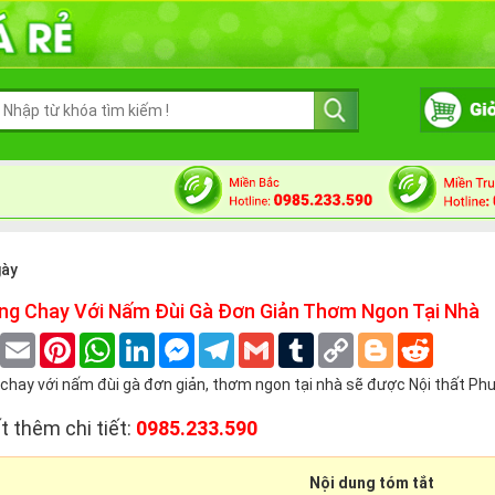
gày
g Chay Với Nấm Đùi Gà Đơn Giản Thơm Ngon Tại Nhà
book
Twitter
Email
Pinterest
WhatsApp
LinkedIn
Messenger
Telegram
Gmail
Tumblr
Copy
Blogger
Reddit
Link
y với nấm đùi gà đơn giản, thơm ngon tại nhà sẽ được Nội thất Phươn
t thêm chi tiết:
0985.233.590
Nội dung tóm tắt