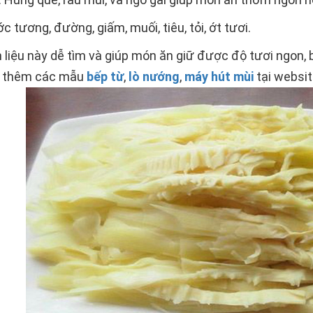
vị: Nước tương, đường, giấm, muối, tiêu, tỏi, ớt tươi.
 liệu này dễ tìm và giúp món ăn giữ được độ tươi ngon,
 thêm các mẫu
bếp từ
,
lò nướng
,
máy hút mùi
tại websi