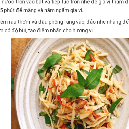
 nước trộn vào bát và tiếp tục trộn nhẹ để gia vị thấm
5 phút để măng và nấm ngấm gia vị.
êm rau thơm và đậu phộng rang vào, đảo nhẹ nhàng để 
 có độ bùi, tạo điểm nhấn cho hương vị.