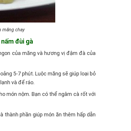
m măng chay
 nấm đùi gà
 ngon của măng và hương vị đậm đà của
oảng 5-7 phút. Luộc măng sẽ giúp loại bỏ
lạnh và để ráo.
cho món nộm. Bạn có thể ngâm cà rốt với
 là thành phần giúp món ăn thêm hấp dẫn