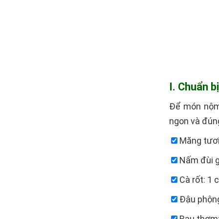
I. Chuẩn 
Để món nộm 
ngon và đúng
Măng tươi:
Nấm đùi gà
Cà rốt: 1 
​​​​​​​ Đậu
​​​​​​​ Rau