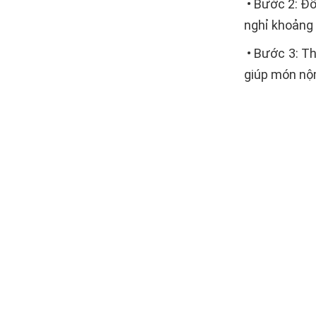
• Bước 2: Đổ
nghỉ khoảng 
• Bước 3: Th
giúp món nộm