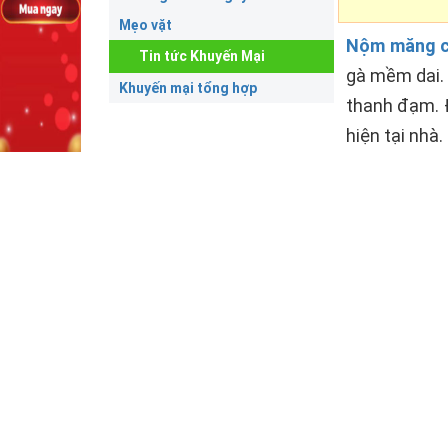
Mẹo vặt
Nộm măng 
Tin tức Khuyến Mại
gà mềm dai. 
Khuyến mại tổng hợp
thanh đạm. Đ
hiện tại nhà