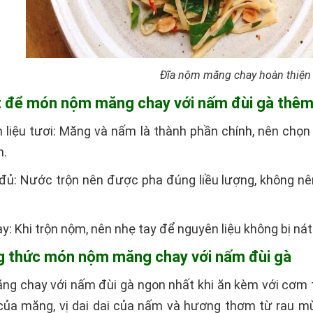
Đĩa nộm măng chay hoàn thiện
ết để món nộm măng chay với nấm đùi gà thê
liệu tươi: Măng và nấm là thành phần chính, nên chọn 
n.
a đủ: Nước trộn nên được pha đúng liều lượng, không 
ay: Khi trộn nộm, nên nhẹ tay để nguyên liệu không bị ná
g thức món nộm măng chay với nấm đùi gà
g chay với nấm đùi gà ngon nhất khi ăn kèm với cơm 
 của măng, vị dai dai của nấm và hương thơm từ rau mù