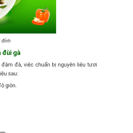
 đỉnh
 đùi gà
ậm đà, việc chuẩn bị nguyên liệu tươi
iệu sau:
ộ giòn.
hơn.