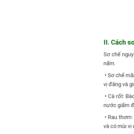
II. Cách 
Sơ chế nguy
nấm.
• Sơ chế măn
vị đắng và g
• Cà rốt: Bà
nước giấm đ
• Rau thơm:
và có mùi vị