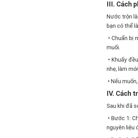
III. Cách 
Nước trộn là
bạn có thể l
• Chuẩn bị m
muối.
• Khuấy đều 
nhẹ, làm mó
• Nếu muốn, 
IV. Cách 
Sau khi đã s
• Bước 1: Ch
nguyên liệu 