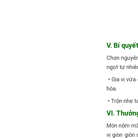
V. Bí quy
Chọn nguyên 
ngọt tự nhiê
• Gia vị vừ
hòa.
• Trộn nhẹ t
VI. Thưởn
Món nộm măn
vị giòn giòn