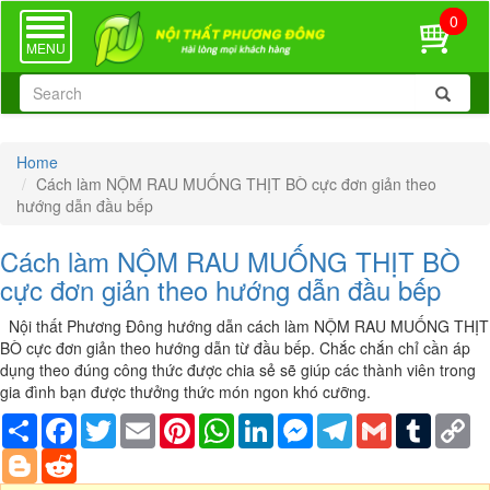
0
TOGGLE
NAVIGATION
MENU
Home
Cách làm NỘM RAU MUỐNG THỊT BÒ cực đơn giản theo
hướng dẫn đầu bếp
Cách làm NỘM RAU MUỐNG THỊT BÒ
cực đơn giản theo hướng dẫn đầu bếp
Nội thất Phương Đông hướng dẫn cách làm NỘM RAU MUỐNG THỊT
BÒ cực đơn giản theo hướng dẫn từ đầu bếp. Chắc chắn chỉ cần áp
dụng theo đúng công thức được chia sẻ sẽ giúp các thành viên trong
gia đình bạn được thưởng thức món ngon khó cưỡng.
Share
Facebook
Twitter
Email
Pinterest
WhatsApp
LinkedIn
Messenger
Telegram
Gmail
Tumblr
Co
Li
Blogger
Reddit