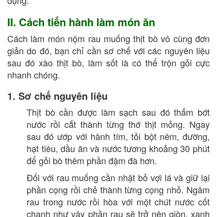
II. Cách tiến hành làm món ăn
Cách làm món nộm rau muống thịt bò vô cùng đơn
giản do đó, bạn chỉ cần sơ chế với các nguyên liệu
sau đó xào thịt bò, làm sốt là có thể trộn gỏi cực
nhanh chóng.
1. Sơ chế nguyên liệu
Thịt bò cần được làm sạch sau đó thấm bớt
nước rồi cắt thành từng thớ thịt mỏng. Ngay
sau đó ướp với hành tím, tỏi bột nêm, đường,
hạt tiêu, dầu ăn và nước tương khoảng 30 phút
để gỏi bò thêm phần đậm đà hơn.
Đối với rau muống cần nhặt bỏ vợi lá và giữ lại
phần cọng rồi chẻ thành từng cọng nhỏ. Ngâm
rau trong nước rồi hòa với một chút nước cốt
chanh như vậy phần rau sẽ trở nên giòn, xanh