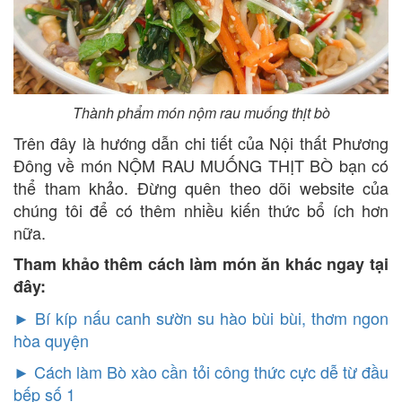
Thành phẩm món nộm rau muống thịt bò
Trên đây là hướng dẫn chi tiết của Nội thất Phương
Đông về món NỘM RAU MUỐNG THỊT BÒ bạn có
thể tham khảo. Đừng quên theo dõi website của
chúng tôi để có thêm nhiều kiến thức bổ ích hơn
nữa.
Tham khảo thêm cách làm món ăn khác ngay tại
đây:
► Bí kíp nấu canh sườn su hào bùi bùi, thơm ngon
hòa quyện
►
Cách làm Bò xào cần tỏi công thức cực dễ từ đầu
bếp số 1