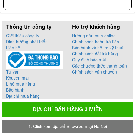
Thông tin công ty
Hỗ trợ khách hàng
Giới thiệu công ty
Hướng dẫn mua online
Định hướng phát triển
Chính sách hoàn trả tiền
Liên hệ
Bảo hành và hỗ trợ kỹ thuật
Chính sách đổi trả hàng
Quy định bảo mật
Các phương thức thanh toán
Tư vấn
Chính sách vận chuyển
Khuyến mại
L.hệ mua hàng
Bảo hành
Địa chỉ mua hàng
ĐỊA CHỈ BÁN HÀNG 3 MIỀN
1. Click xem địa chỉ Showroom tại Hà Nội